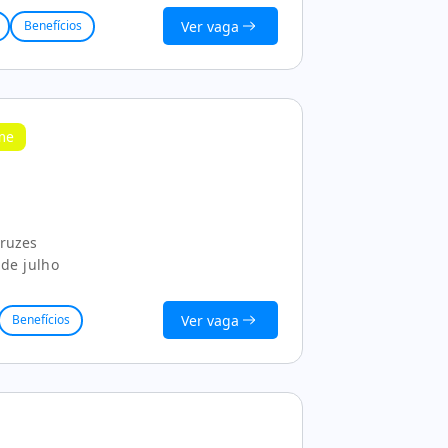
Ver vaga
Benefícios
ime
Cruzes
de julho
Ver vaga
Benefícios