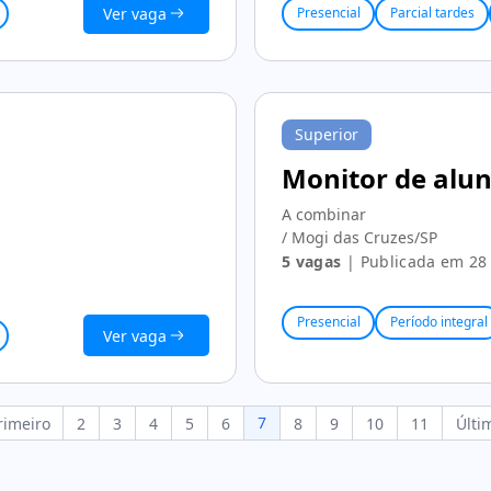
Ver vaga
Presencial
Parcial tardes
Superior
Monitor de alu
A combinar
/ Mogi das Cruzes/SP
5 vagas
| Publicada em 28 
Presencial
Período integral
Ver vaga
7
rimeiro
2
3
4
5
6
8
9
10
11
Últi