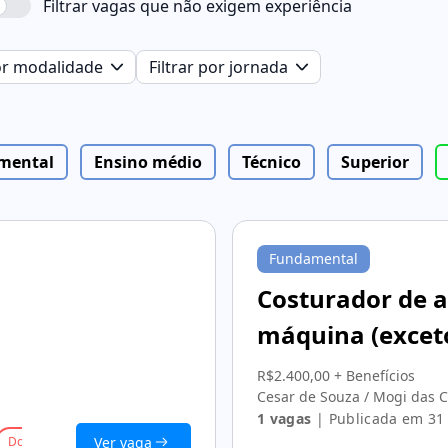
Filtrar vagas que não exigem experiência
por modalidade
Filtrar por jornada
mental
Ensino médio
Técnico
Superior
Fundamental
Costurador de a
máquina (exceto
R$2.400,00 + Benefícios
Cesar de Souza / Mogi das 
1 vagas
| Publicada em 31 
Ver vaga
Dormir no local