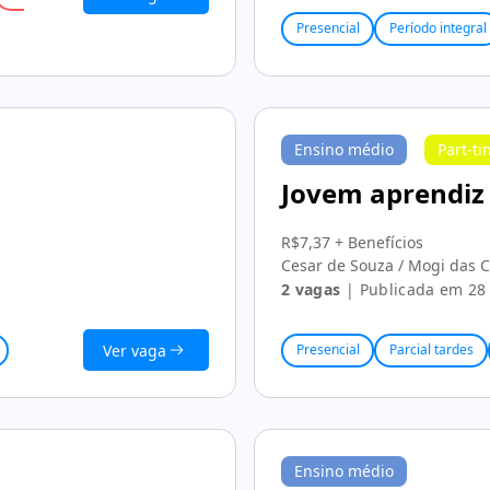
Presencial
Período integral
Ensino médio
Part-t
Jovem aprendiz
R$7,37 + Benefícios
Cesar de Souza / Mogi das 
2 vagas
| Publicada em 28 
Ver vaga
Presencial
Parcial tardes
Ensino médio