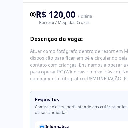
R$ 120,00
/ Diária
Barroso / Mogi das Cruzes
Descrição da vaga:
Atuar como fotógrafo dentro de resort em M
disposição para ficar em pé e circulando pela
contato com crianças. Ensinamos a operar a
para operar PC (Windows no nível básico). Ne
equipamento fotográfico. REMUNERAÇÃO: Paga
Requisitos
Confira se o seu perfil atende aos critérios antes
de se candidatar.
Informática