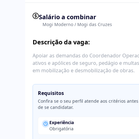
Salário a combinar
Mogi Moderno / Mogi das Cruzes
Descrição da vaga:
Apoiar as demandas do Coordenador Operacion
ativos e apólices de seguro, pedágio e mult
em mobilização e desmobilização de obras.
Requisitos
Confira se o seu perfil atende aos critérios antes
de se candidatar.
Experiência
Obrigatória