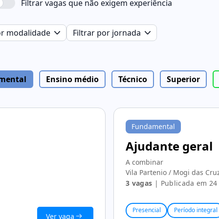
Filtrar vagas que não exigem experiência
por modalidade
Filtrar por jornada
mental
Ensino médio
Técnico
Superior
Fundamental
Ajudante geral
A combinar
Vila Partenio / Mogi das Cru
3 vagas
| Publicada em 24
Presencial
Período integral
Ver vaga