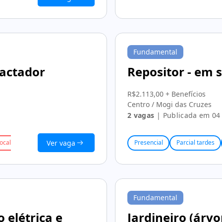
Fundamental
actador
Repositor - em
R$2.113,00 + Benefícios
Centro / Mogi das Cruzes
2 vagas
| Publicada em 04
Ver vaga
ocal
Benefícios
Presencial
Parcial tardes
Fundamental
 elétrica e
Jardineiro (árv