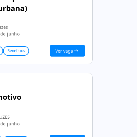
urbana)
uzes
 de junho
Ver vaga
Benefícios
motivo
RUZES
 de junho