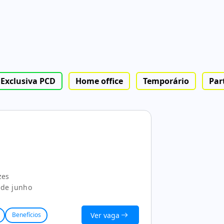
Exclusiva PCD
Home office
Temporário
Par
zes
 de junho
Ver vaga
Benefícios