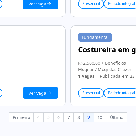
Ver vaga
Presencial
Período integral
Fundamental
Costureira em g
R$2.500,00 + Benefícios
Mogilar / Mogi das Cruzes
1 vagas
| Publicada em 23
Ver vaga
Presencial
Período integral
9
Primeiro
4
5
6
7
8
10
Último