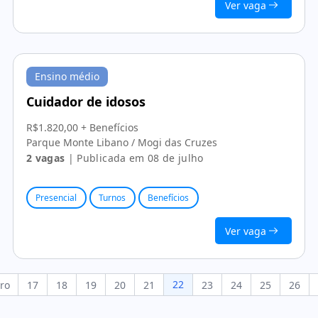
Ver vaga
Ensino médio
Cuidador de idosos
R$1.820,00 + Benefícios
Parque Monte Libano / Mogi das Cruzes
2 vagas
| Publicada em 08 de julho
Presencial
Turnos
Benefícios
Ver vaga
22
ro
17
18
19
20
21
23
24
25
26