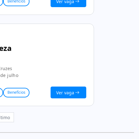
Ver vaga
Benefícios
peza
Cruzes
de julho
Ver vaga
Benefícios
ltimo