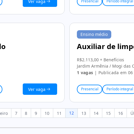
Ver vaga
Presencial
Período integral
Ensino médio
do
Auxiliar de lim
R$2.113,00 + Benefícios
Jardim Armênia / Mogi das 
1 vagas
| Publicada em 06 
Ver vaga
Presencial
Período integral
12
eiro
7
8
9
10
11
13
14
15
16
Ú