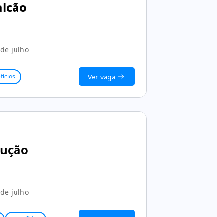
alcão
de julho
Ver vaga
fícios
dução
de julho