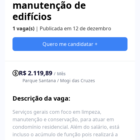
manutenção de
edifícios
1 vaga(s)
| Publicada em 12 de dezembro
Quero me candidatar +
R$ 2.119,89
/ Mês
Parque Santana / Mogi das Cruzes
Descrição da vaga:
Serviços gerais com foco em limpeza,
manutenção e conservação, para atuar em
condomínio residencial. Além do salário, está
incluso o acúmulo de função pois realizará a