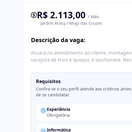
R$ 2.113,00
/ Mês
Jardim Aracy / Mogi das Cruzes
Descrição da vaga:
Atuará no atendimento ao cliente, montagem 
varejista de frios e queijos, e lanchonete. N
Requisitos
Confira se o seu perfil atende aos critérios antes
de se candidatar.
Experiência
Obrigatória
Informática